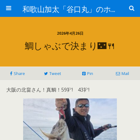
和歌山加太「谷口丸」のホームページ
2026年4月26日
鯛しゃぶで決まり🌃🍴
Share
Tweet
Pin
Mail
大阪の北畠さん！真鯛！59㌢! 43㌢!