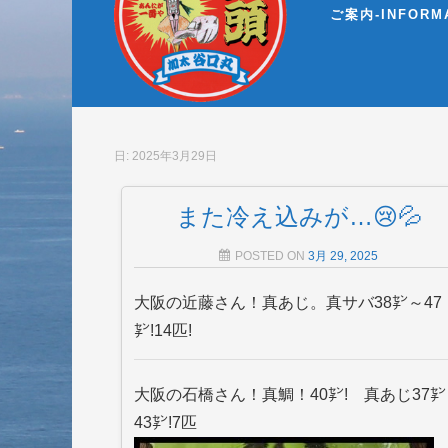
ご案内-INFORMA
日: 2025年3月29日
また冷え込みが…😢💦
POSTED ON
3月 29, 2025
大阪の近藤さん！真あじ。真サバ38㌢～47
㌢!14匹!
大阪の石橋さん！真鯛！40㌢! 真あじ37
43㌢!7匹