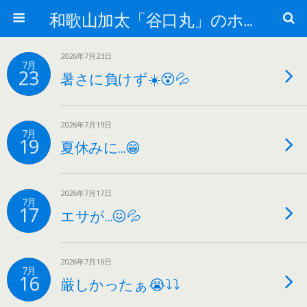
和歌山加太「谷口丸」のホームページ
2026年7月23日
7月
23
暑さに負けず☀️😵💦
2026年7月19日
7月
19
夏休みに…😁
2026年7月17日
7月
17
エサが…😖💦
2026年7月16日
7月
16
厳しかったぁ😭⤵⤵