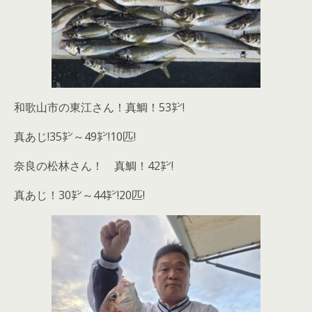
和歌山市の東江さん！真鯛！53㌢!
真あじ!35㌢～49㌢!10匹!
奈良の松林さん！ 真鯛！42㌢!
真あじ！30㌢～44㌢!20匹!