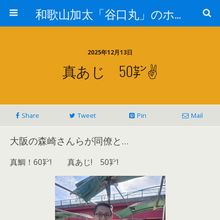
和歌山加太「谷口丸」のホームページ
2025年12月13日
真あじ 50㌢✌️
Share
Tweet
Pin
Mail
大阪の森崎さんらが同僚と…
真鯛！60㌢! 真あじ! 50㌢!