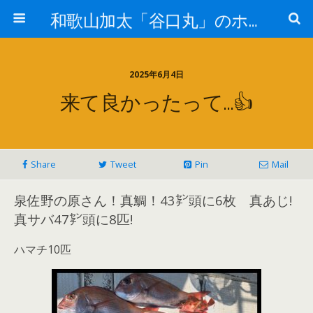
和歌山加太「谷口丸」のホームページ
2025年6月4日
来て良かったって…👍
Share
Tweet
Pin
Mail
泉佐野の原さん！真鯛！43㌢頭に6枚 真あじ!
真サバ47㌢頭に8匹!
ハマチ10匹