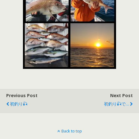
Previous Post
Next Post
初釣り🎣
初釣り🎣で…
Back to top