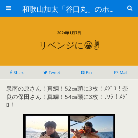
和歌山加太「谷口丸」のホームページ
2024年1月7日
リベンジに😀✌️
Share
Tweet
Pin
Mail
泉南の原さん！真鯛！52㎝頭に3枚！ﾒｼﾞﾛ！奈
良の保田さん！真鯛！54㎝頭に3枚！ｻﾜﾗ！ﾒｼﾞ
ﾛ！